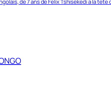
ngolais, de 7 ans de Felix Tshisekedi a la tete
DCONGO