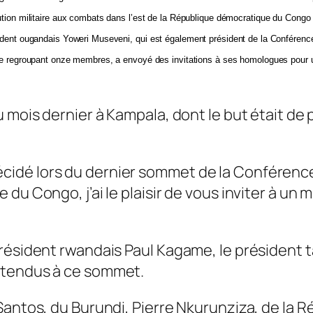
ution militaire aux combats dans l’est de la République démocratique du Congo
ident ougandais Yoweri Museveni,
qui est également président de la Conférence
le regroupant onze membres, a envoyé des invitations à ses homologues pour u
 mois dernier à Kampala, dont le but était de p
idé lors du dernier sommet de la Conférenc
du Congo, j’ai le plaisir de vous inviter à un
résident rwandais Paul Kagame, le président 
ttendus à ce sommet.
Santos, du Burundi, Pierre Nkurunziza, de la R