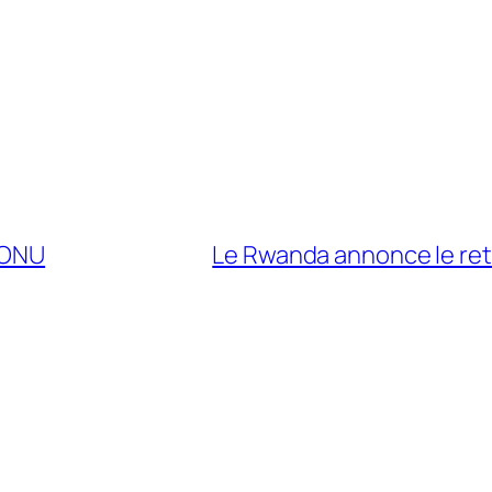
’ONU
Le Rwanda annonce le retr