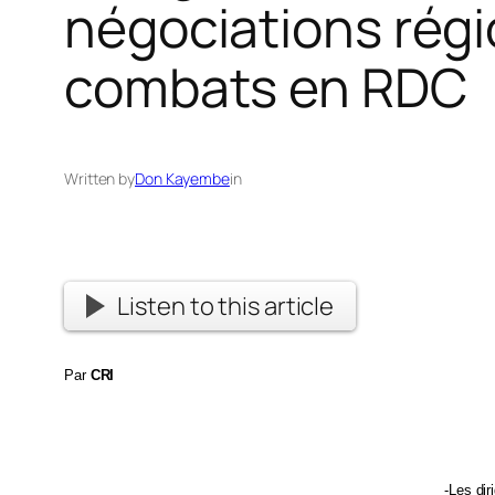
négociations régi
combats en RDC
Written by
Don Kayembe
in
Listen to this article
Par
CRI
-Les di