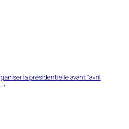
to
increase
or
decrease
volume.
ganiser la présidentielle avant “avril
→