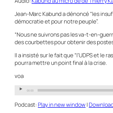
Audio:
Kabund au micro de de Thierry K
Jean-Marc Kabund a dénoncé “les insuff
démocratie et pour notre peuple”.
“Nous ne suivrons pas les va-t-en-guerre 
des courbettes pour obtenir des postes
Il a insisté sur le fait que “l’UDPS et l
pourra mettre un point final à la crise.
voa
Audio
00:00
Player
Podcast:
Play in new window
|
Downloa