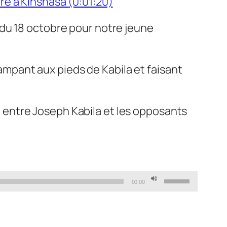
ire à Kinshasa
(0:01:20)
du 18 octobre pour notre jeune
rampant aux pieds de Kabila et faisant
e” entre Joseph Kabila et les opposants
Use
00:00
Up/Down
Arrow
keys