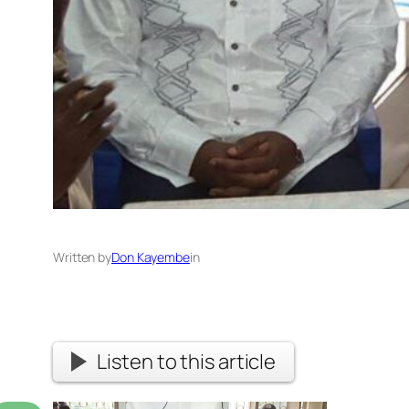
Written by
Don Kayembe
in
Listen to this article