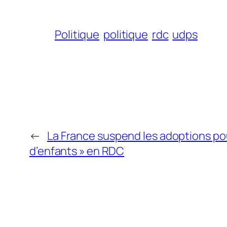
Politique
politique
rdc
udps
←
La France suspend les adoptions pour
d’enfants » en RDC