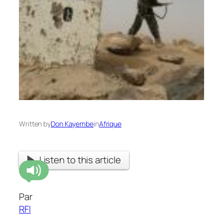
Written by
Don Kayembe
in
Afrique
Listen to this article
Par
RFI