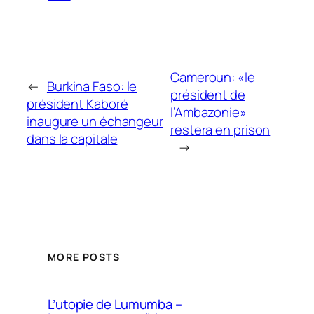
Cameroun: «le
←
Burkina Faso: le
président de
président Kaboré
l’Ambazonie»
inaugure un échangeur
restera en prison
dans la capitale
→
MORE POSTS
L’utopie de Lumumba –