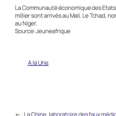
La Communauté économique des Etats d’
millier sont arrivés au Mali. Le Tchad,
au Niger.
Source: Jeuneafrique
A la Une
←
La Chine, laboratoire des faux méd