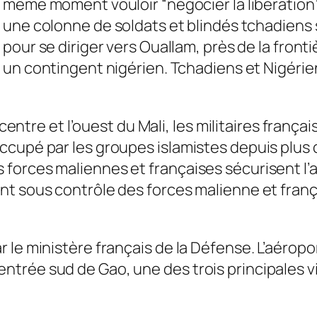
même moment vouloir “négocier la libération”
une colonne de soldats et blindés tchadiens 
pour se diriger vers Ouallam, près de la front
un contingent nigérien. Tchadiens et Nigérie
 centre et l’ouest du Mali, les militaires franç
cupé par les groupes islamistes depuis plus d
forces maliennes et françaises sécurisent l’
t sous contrôle des forces malienne et frança
le ministère français de la Défense. L’aéroport
à l’entrée sud de Gao, une des trois principales 