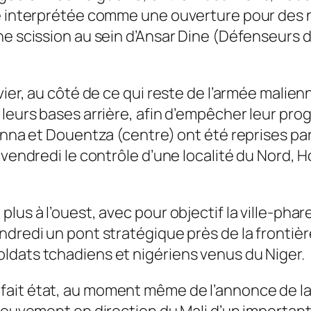
re interprétée comme une ouverture pour des
ne scission au sein d’Ansar Dine (Défenseurs d
vier, au côté de ce qui reste de l’armée malien
leurs bases arrière, afin d’empêcher leur progr
onna et Douentza (centre) ont été reprises par 
 vendredi le contrôle d’une localité du Nord,
lus à l’ouest, avec pour objectif la ville-phar
ndredi un pont stratégique près de la frontiè
ldats tchadiens et nigériens venus du Niger.
ait état, au moment même de l’annonce de la 
 mouvement en direction du Mali d’un important