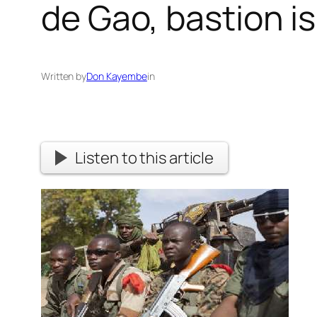
de Gao, bastion i
Written by
Don Kayembe
in
Listen to this article