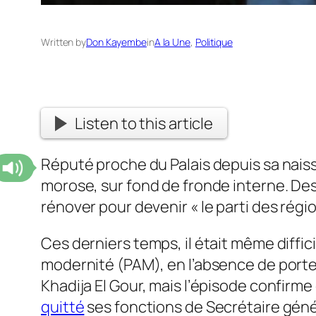
Written by
Don Kayembe
in
A la Une
, 
Politique
Listen to this article
Réputé proche du Palais depuis sa naiss
morose, sur fond de fronde interne. De
rénover pour devenir « le parti des régio
Ces derniers temps, il était même diffic
modernité (PAM), en l’absence de porte
Khadija El Gour, mais l’épisode confirm
quitté
ses fonctions de Secrétaire génér