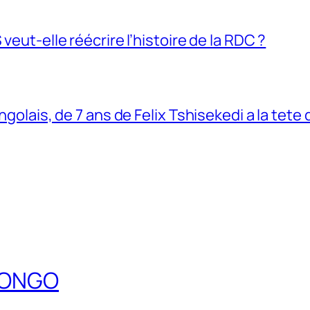
veut-elle réécrire l’histoire de la RDC ?
ngolais, de 7 ans de Felix Tshisekedi a la tete
DCONGO