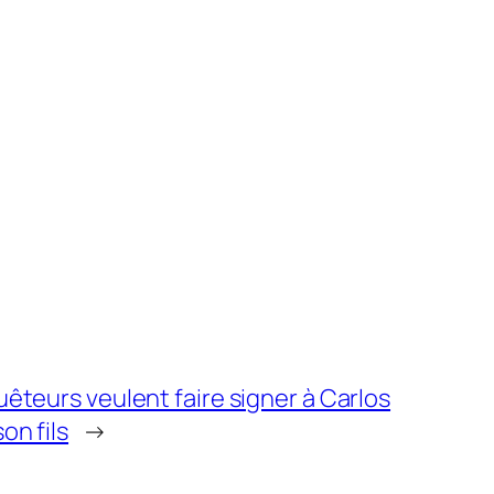
uêteurs veulent faire signer à Carlos
on fils
→