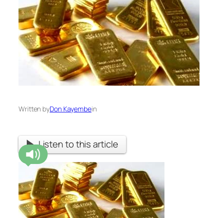
Written by
Don Kayembe
in
Listen to this article