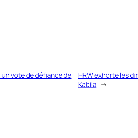
 un vote de défiance de
HRW exhorte les diri
Kabila
→