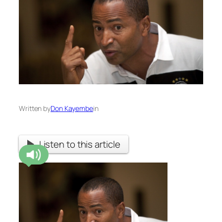
Written by
Don Kayembe
in
Listen to this article