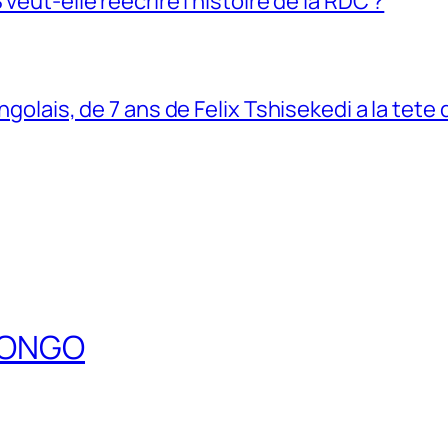
veut-elle réécrire l’histoire de la RDC ?
ngolais, de 7 ans de Felix Tshisekedi a la tete
DCONGO