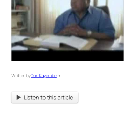
Written by
Don Kayembe
in
Listen to this article