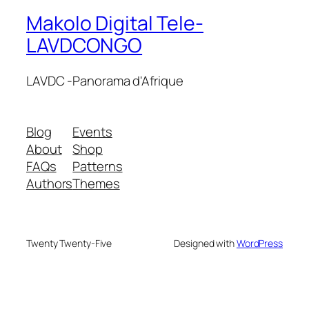
Makolo Digital Tele-
LAVDCONGO
LAVDC -Panorama d'Afrique
Blog
Events
About
Shop
FAQs
Patterns
Authors
Themes
Twenty Twenty-Five
Designed with
WordPress