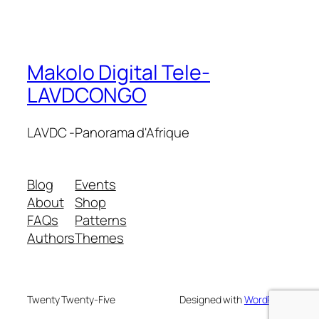
Makolo Digital Tele-
LAVDCONGO
LAVDC -Panorama d'Afrique
Blog
Events
About
Shop
FAQs
Patterns
Authors
Themes
Twenty Twenty-Five
Designed with
WordPress