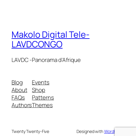
Makolo Digital Tele-
LAVDCONGO
LAVDC -Panorama d'Afrique
Blog
Events
About
Shop
FAQs
Patterns
Authors
Themes
Twenty Twenty-Five
Designed with
WordPress