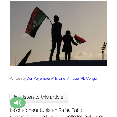
Written by
Don Kayembe
in
A la Une
, 
Afrique
, 
RD Congo
Listen to this article
Le chercheur tunisien Rafaa Tabib,
spécialiste de la Libye, appelle les autorités