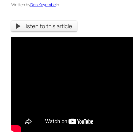
Written by
Don Kayembe
in
Listen to this article