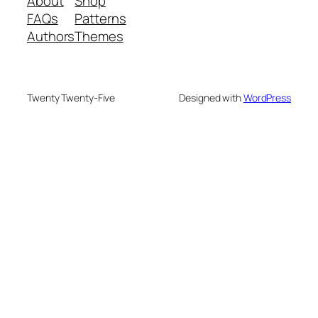
About
Shop
FAQs
Patterns
Authors
Themes
Twenty Twenty-Five
Designed with
WordPress