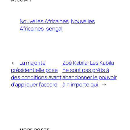
Nouvelles Africaines
Nouvelles
Africaines
sengal
←
La majorité
Zoé Kabila: Les Kabila
présidentielle pose
ne sont pas prêts à
des conditions avant
abandonner le pouvoir
d’appliquer l’accord
à n’importe qui
→
MORE POSTS