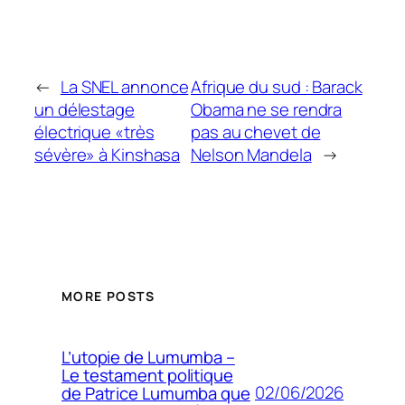
←
La SNEL annonce
Afrique du sud : Barack
un délestage
Obama ne se rendra
électrique «très
pas au chevet de
sévère» à Kinshasa
Nelson Mandela
→
MORE POSTS
L’utopie de Lumumba –
Le testament politique
02/06/2026
de Patrice Lumumba que