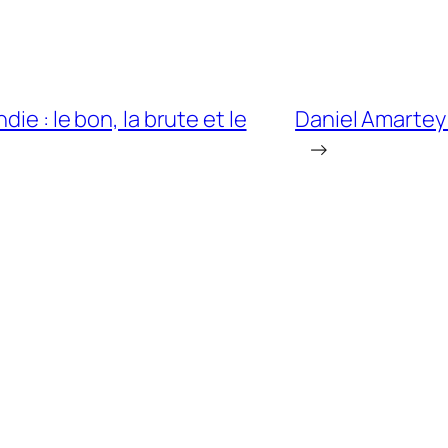
ie : le bon, la brute et le
Daniel Amartey
→