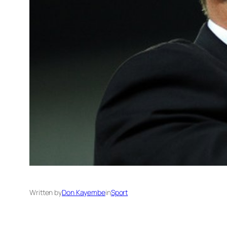
Written by
Don Kayembe
in
Sport