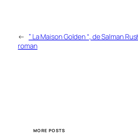
←
” La Maison Golden “, de Salman Rushd
roman
MORE POSTS