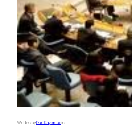
Written by
Don Kayembe
in