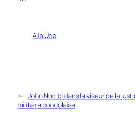
A la Une
←
John Numbi dans le viseur de la just
militaire congolaise