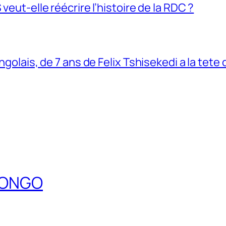
veut-elle réécrire l’histoire de la RDC ?
ngolais, de 7 ans de Felix Tshisekedi a la tete
DCONGO