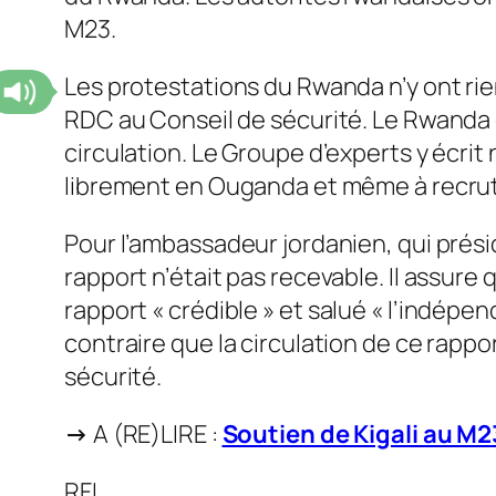
M23.
Les protestations du Rwanda n’y ont rie
RDC au Conseil de sécurité. Le Rwanda
circulation. Le Groupe d’experts y écri
librement en Ouganda et même à recru
Pour l’ambassadeur jordanien, qui présid
rapport n’était pas recevable. Il assure 
rapport «
crédible
» et salué «
l’indépen
contraire que la circulation de ce rapp
sécurité.
→
A (RE)LIRE :
Soutien de Kigali au M2
RFI