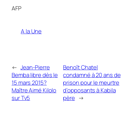
AFP
A la Une
←
Jean-Pierre
Benoît Chatel
Bemba libre dès le
condamné à 20 ans de
15 mars 2015?
prison pour le meurtre
Maître Aimé Kilolo
d’opposants à Kabila
sur Tv5
père
→