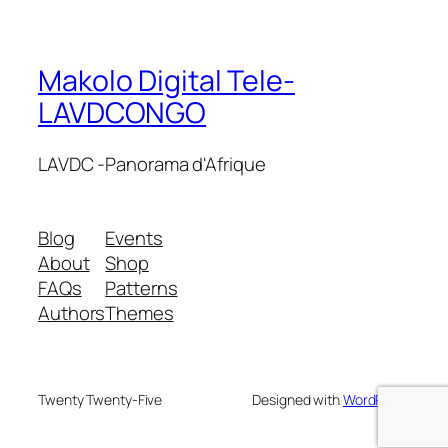
Makolo Digital Tele-
LAVDCONGO
LAVDC -Panorama d'Afrique
Blog
Events
About
Shop
FAQs
Patterns
Authors
Themes
Twenty Twenty-Five
Designed with
WordPress