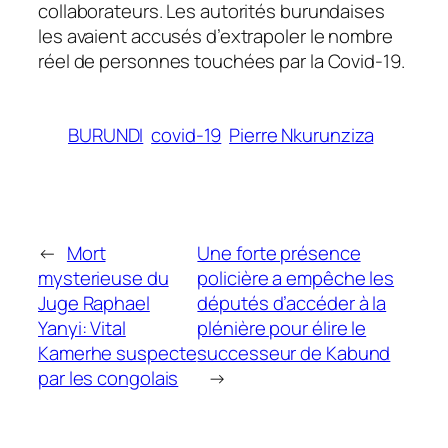
collaborateurs. Les autorités burundaises
les avaient accusés d’extrapoler le nombre
réel de personnes touchées par la Covid-19.
BURUNDI
covid-19
Pierre Nkurunziza
←
Mort
Une forte présence
mysterieuse du
policière a empêche les
Juge Raphael
députés d’accéder à la
Yanyi: Vital
plénière pour élire le
Kamerhe suspecte
successeur de Kabund
par les congolais
→