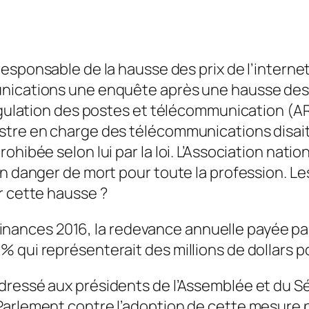
 responsable de la hausse des prix de l’inter
nications une enquête après une hausse des t
régulation des postes et télécommunication (A
stre en charge des télécommunications disait
hibée selon lui par la loi. L’Association natio
n danger de mort pour toute la profession. Les
r cette hausse ?
de finances 2016, la redevance annuelle payée 
 qui représenterait des millions de dollars po
dressé aux présidents de l’Assemblée et du Sé
 Parlement contre l’adoption de cette mesure