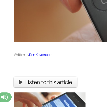
Written by
Don Kayembe
in
Listen to this article