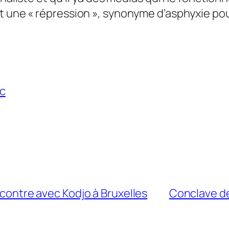
t une «
répression
», synonyme d’asphyxie pou
c
encontre avec Kodjo à Bruxelles
Conclave de