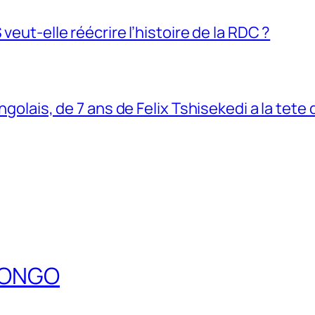
veut-elle réécrire l’histoire de la RDC ?
ngolais, de 7 ans de Felix Tshisekedi a la tete
DCONGO