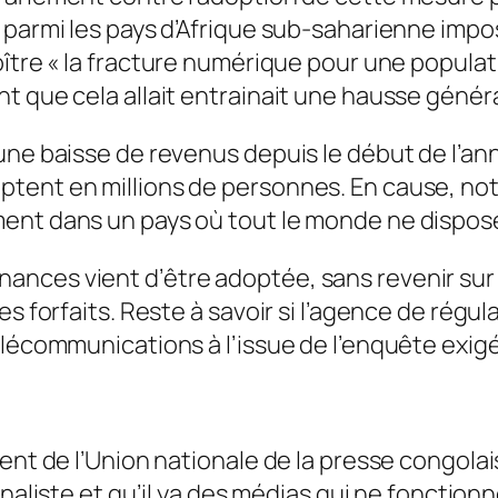
 parmi les pays d’Afrique sub-saharienne impos
ître «
la fracture numérique pour une populati
t que cela allait entrainait une hausse génér
une baisse de revenus depuis le début de l’ann
tent en millions de personnes. En cause, not
ent dans un pays où tout le monde ne dispose 
de finances vient d’être adoptée, sans revenir s
s forfaits. Reste à savoir si l’agence de régul
élécommunications à l’issue de l’enquête exigé
ent de l’Union nationale de la presse congolai
rnaliste et qu’il ya des médias qui ne fonction