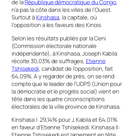
de la
République démocratique du Congo
,
n’a pas la côte dans les villes de l’Ouest.
Surtout à
Kinshasa
, la capitale, où
l’opposition a les faveurs des Kinois.
Selon les résultats publiés par la Ceni
(Commission électorale nationale
indépendante), à Kinshasa, Joseph Kabila
récolte 30,03% de suffrages,
Etienne
Tshisekedi
, candidat de l’opposition, fait
64,09%. A y regarder de près, on se rend
compte que le leader de l’UDPS (Union pour
la démocratie et le progrès social) vient en
tête dans les quatre circonscriptions
électorales de la ville province de Kinshasa.
Kinshasa I: 29,14% pour J. Kabila et 64,01%
en faveur d’Etienne Tshisekedi. Kinshasa II:
Etienne Tshisekedi est largement en tête