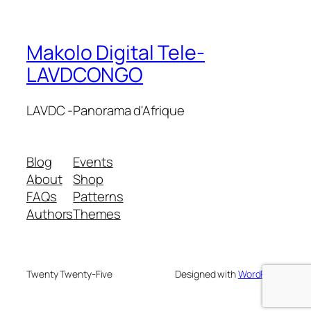
Makolo Digital Tele-
LAVDCONGO
LAVDC -Panorama d'Afrique
Blog
Events
About
Shop
FAQs
Patterns
Authors
Themes
Twenty Twenty-Five
Designed with
WordPress