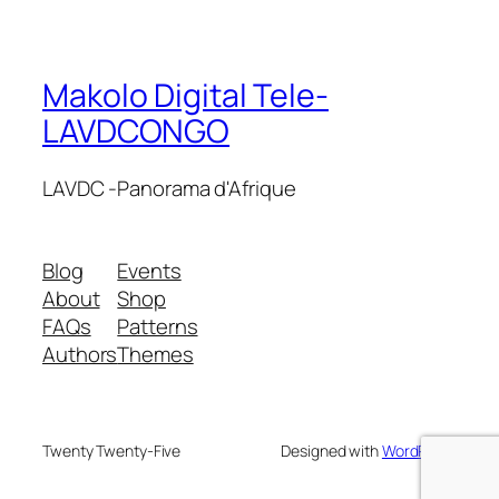
Makolo Digital Tele-
LAVDCONGO
LAVDC -Panorama d'Afrique
Blog
Events
About
Shop
FAQs
Patterns
Authors
Themes
Twenty Twenty-Five
Designed with
WordPress