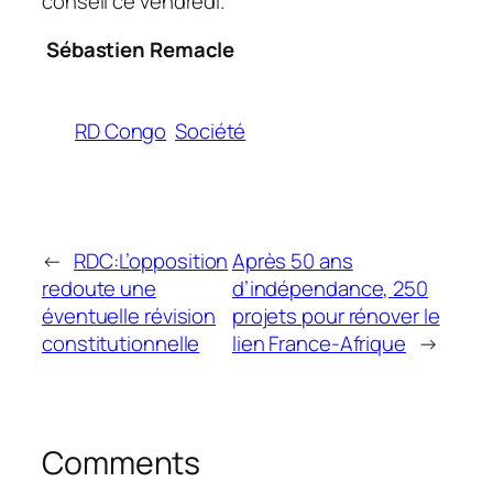
conseil ce vendredi.
Sébastien Remacle
RD Congo
Société
←
RDC:L’opposition
Après 50 ans
redoute une
d’indépendance, 250
éventuelle révision
projets pour rénover le
constitutionnelle
lien France-Afrique
→
Comments