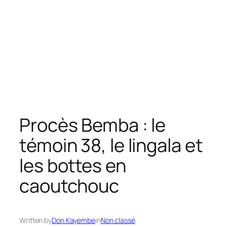
Procès Bemba : le
témoin 38, le lingala et
les bottes en
caoutchouc
Written by
Don Kayembe
in
Non classé