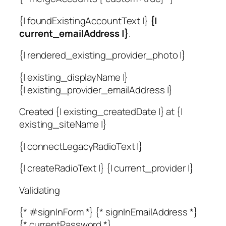
{| foundExistingAccountText |}
{|
current_emailAddress |}
.
{| rendered_existing_provider_photo |}
{| existing_displayName |}
{| existing_provider_emailAddress |}
Created {| existing_createdDate |} at {|
existing_siteName |}
{| connectLegacyRadioText |}
{| createRadioText |} {| current_provider |}
Validating
{* #signInForm *} {* signInEmailAddress *}
{* currentPassword *}