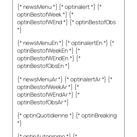
{* newsMenu *} {* optinalert *} {*
optinBestofWeek *} {*
optinBestofWEnd *} {* optinBestofObs
*}
{* newsMenuEn *} {* optinalertEn *} {*
optinBestofWeekEn *} {*
optinBestofWEndEn *} {*
optinBestofObsEn *}
{* newsMenuAr *} {* optinalertAr *} {*
optinBestofWeekAr *} {*
optinBestofWEndAr *} {*
optinBestofObsAr *}
{* optinQuotidienne *} {* optinBreaking
*}
{* optinAutopromo *} {*