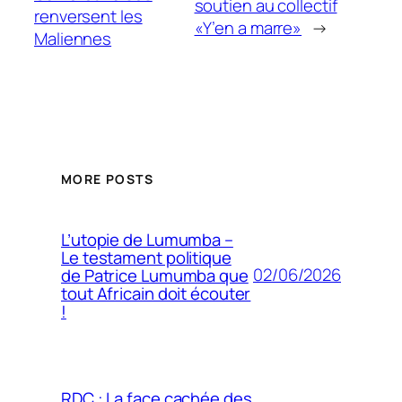
soutien au collectif
renversent les
«Y’en a marre»
→
Maliennes
MORE POSTS
L’utopie de Lumumba –
Le testament politique
02/06/2026
de Patrice Lumumba que
tout Africain doit écouter
!
RDC : La face cachée des