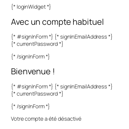
{* loginWidget *}
Avec un compte habituel
{* #signInForm *} {* signInEmailAddress *}
{* currentPassword *}
{* /signInForm *}
Bienvenue !
{* #signInForm *} {* signInEmailAddress *}
{* currentPassword *}
{* /signInForm *}
Votre compte a été désactivé