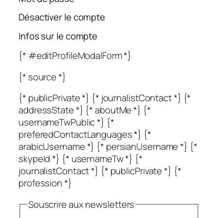
Désactiver le compte
Infos sur le compte
{* #editProfileModalForm *}
{* source *}
{* publicPrivate *} {* journalistContact *} {*
addressState *} {* aboutMe *} {*
usernameTwPublic *} {*
preferedContactLanguages *} {*
arabicUsername *} {* persianUsername *} {*
skypeId *} {* usernameTw *} {*
journalistContact *} {* publicPrivate *} {*
profession *}
Souscrire aux newsletters