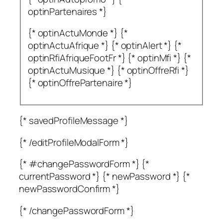
optinPartenaires *}
{* optinActuMonde *} {*
optinActuAfrique *} {* optinAlert *} {*
optinRfiAfriqueFootFr *} {* optinMfi *} {*
optinActuMusique *} {* optinOffreRfi *}
{* optinOffrePartenaire *}
{* savedProfileMessage *}
{* /editProfileModalForm *}
{* #changePasswordForm *} {*
currentPassword *} {* newPassword *} {*
newPasswordConfirm *}
{* /changePasswordForm *}