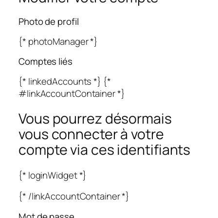
Photo de profil
{* photoManager *}
Comptes liés
{* linkedAccounts *} {*
#linkAccountContainer *}
Vous pourrez désormais
vous connecter à votre
compte via ces identifiants
{* loginWidget *}
{* /linkAccountContainer *}
Mot de passe