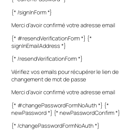
{* /signInForm *}
Merci d’avoir confirmé votre adresse email
{* #resendVerificationForm *} {*
signInEmailAddress *}
{* /resendVerificationForm *}
Vérifiez vos emails pour récupérer le lien de
changement de mot de passe
Merci d’avoir confirmé votre adresse email
{* #changePasswordFormNoAuth *} {*
newPassword *} {* newPasswordConfirm *}
{* /changePasswordFormNoAuth *}