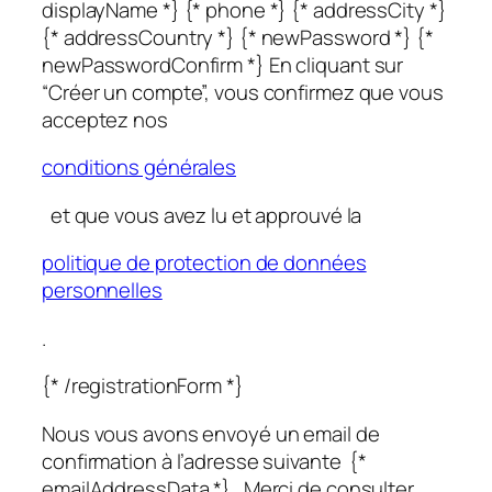
displayName *} {* phone *} {* addressCity *}
{* addressCountry *} {* newPassword *} {*
newPasswordConfirm *} En cliquant sur
“Créer un compte”, vous confirmez que vous
acceptez nos
conditions générales
et que vous avez lu et approuvé la
politique de protection de données
personnelles
.
{* /registrationForm *}
Nous vous avons envoyé un email de
confirmation à l’adresse suivante {*
emailAddressData *}. Merci de consulter