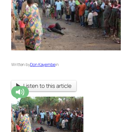
Written by
Don Kayembe
in
Listen to this article