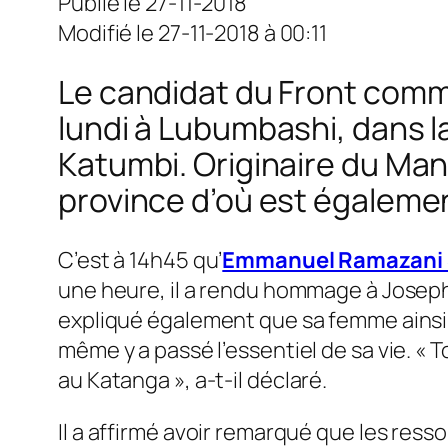
Publié le 27-11-2018
Modifié le 27-11-2018 à 00:11
Le candidat du Front commu
lundi à Lubumbashi, dans l
Katumbi. Originaire du Mani
province d’où est égalemen
C’est à 14h45 qu’
Emmanuel Ramazani 
une heure, il a rendu hommage à Joseph 
expliqué également que sa femme ainsi 
même y a passé l’essentiel de sa vie. «
T
au Katanga
», a-t-il déclaré.
Il a affirmé avoir remarqué que les resso