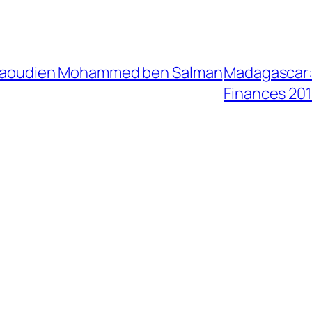
er saoudien Mohammed ben Salman
Madagascar: 
Finances 20