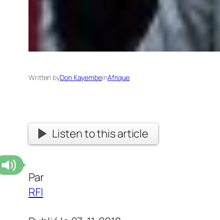
Written by
Don Kayembe
in
Afrique
Listen to this article
Par
RFI