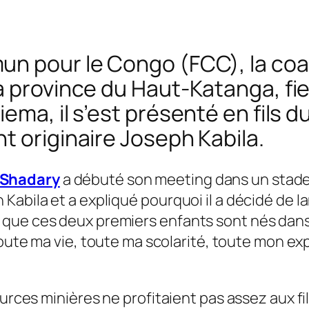
n pour le Congo (FCC), la coali
a province du Haut-Katanga, fi
ema, il s’est présenté en fils d
t originaire Joseph Kabila.
Shadary
a débuté son meeting dans un stade 
Kabila et a expliqué pourquoi il a décidé de l
que ces deux premiers enfants sont nés dans 
oute ma vie, toute ma scolarité, toute mon ex
urces minières ne profitaient pas assez aux fils 