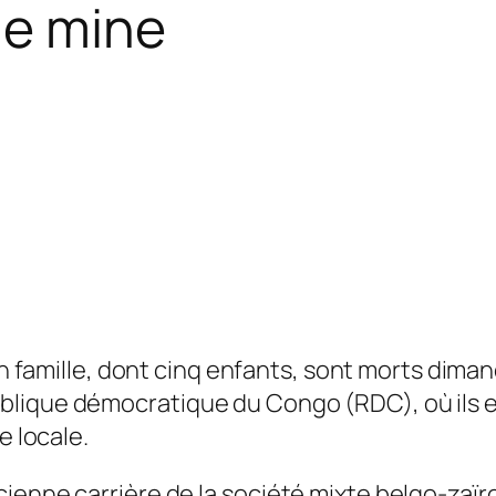
ne mine
 famille, dont cinq enfants, sont morts dima
blique démocratique du Congo (RDC), où ils e
e locale.
enne carrière de la société mixte belgo-zaïroi