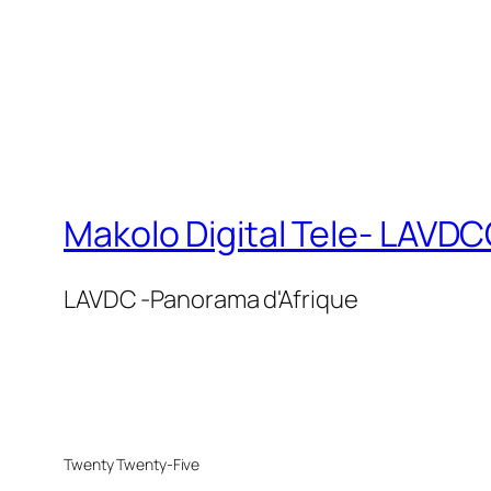
Makolo Digital Tele- LAV
LAVDC -Panorama d'Afrique
Twenty Twenty-Five