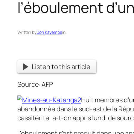
l’éboulement d’u
Written by
Don Kayembe
in
Listen to this article
Source: AFP
Huit membres d’un
abandonnée dans le sud-est de la Répu
cassitérite, a-t-on appris lundi de sourc
L’éboulement s’est produit dans une anci