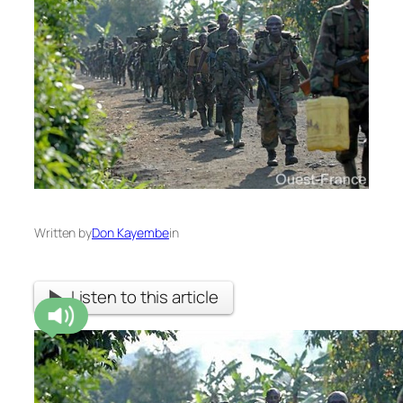
Written by
Don Kayembe
in
Listen to this article