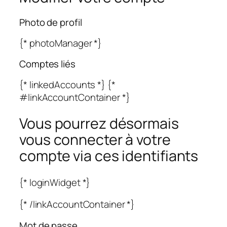
Photo de profil
{* photoManager *}
Comptes liés
{* linkedAccounts *} {*
#linkAccountContainer *}
Vous pourrez désormais
vous connecter à votre
compte via ces identifiants
{* loginWidget *}
{* /linkAccountContainer *}
Mot de passe