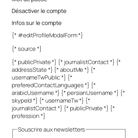
Désactiver le compte
Infos sur le compte
{* #editProfileModalForm *}
{* source *}
{* publicPrivate *} {* journalistContact *} {*
addressState *} {* aboutMe *} {*
usernameTwPublic *} {*
preferedContactLanguages *} {*
arabicUsername *} {* persianUsername *} {*
skypeId *} {* usernameTw *} {*
journalistContact *} {* publicPrivate *} {*
profession *}
Souscrire aux newsletters