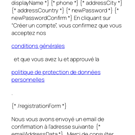
displayName *} {* phone *} {* addressCity *}
{* addressCountry *} {* newPassword *} {*
newPasswordConfirm *} En cliquant sur
“Créer un compte”, vous confirmez que vous
acceptez nos
conditions générales
et que vous avez lu et approuvé la
politique de protection de données
personnelles
.
{* /registrationForm *}
Nous vous avons envoyé un email de
confirmation à l’adresse suivante {*
emailAddressData *}. Merci de consulter