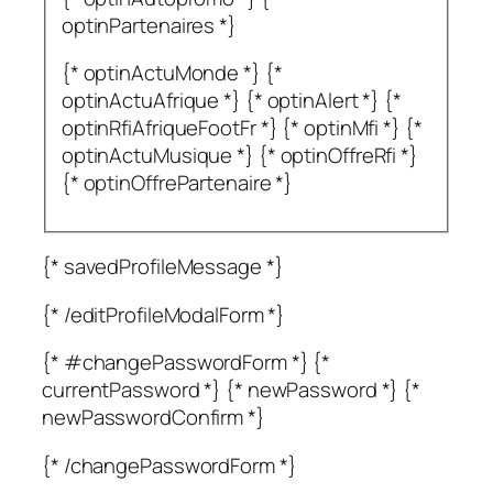
optinPartenaires *}
{* optinActuMonde *} {*
optinActuAfrique *} {* optinAlert *} {*
optinRfiAfriqueFootFr *} {* optinMfi *} {*
optinActuMusique *} {* optinOffreRfi *}
{* optinOffrePartenaire *}
{* savedProfileMessage *}
{* /editProfileModalForm *}
{* #changePasswordForm *} {*
currentPassword *} {* newPassword *} {*
newPasswordConfirm *}
{* /changePasswordForm *}