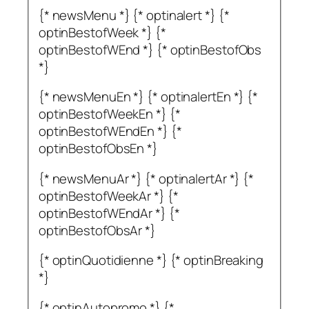
{* newsMenu *} {* optinalert *} {*
optinBestofWeek *} {*
optinBestofWEnd *} {* optinBestofObs
*}
{* newsMenuEn *} {* optinalertEn *} {*
optinBestofWeekEn *} {*
optinBestofWEndEn *} {*
optinBestofObsEn *}
{* newsMenuAr *} {* optinalertAr *} {*
optinBestofWeekAr *} {*
optinBestofWEndAr *} {*
optinBestofObsAr *}
{* optinQuotidienne *} {* optinBreaking
*}
{* optinAutopromo *} {*