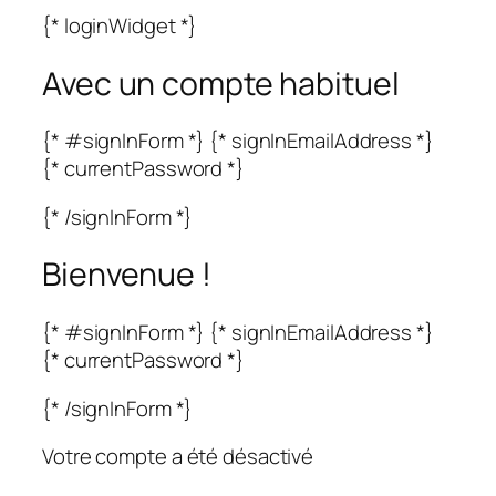
{* loginWidget *}
Avec un compte habituel
{* #signInForm *} {* signInEmailAddress *}
{* currentPassword *}
{* /signInForm *}
Bienvenue !
{* #signInForm *} {* signInEmailAddress *}
{* currentPassword *}
{* /signInForm *}
Votre compte a été désactivé