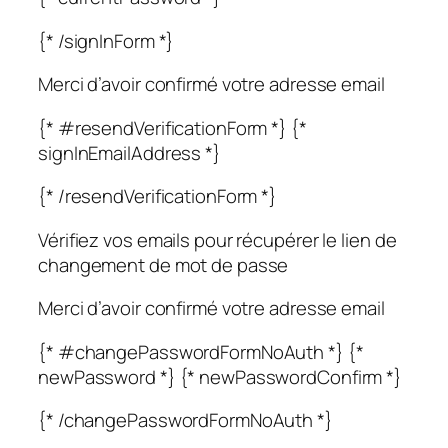
{* /signInForm *}
Merci d’avoir confirmé votre adresse email
{* #resendVerificationForm *} {*
signInEmailAddress *}
{* /resendVerificationForm *}
Vérifiez vos emails pour récupérer le lien de
changement de mot de passe
Merci d’avoir confirmé votre adresse email
{* #changePasswordFormNoAuth *} {*
newPassword *} {* newPasswordConfirm *}
{* /changePasswordFormNoAuth *}