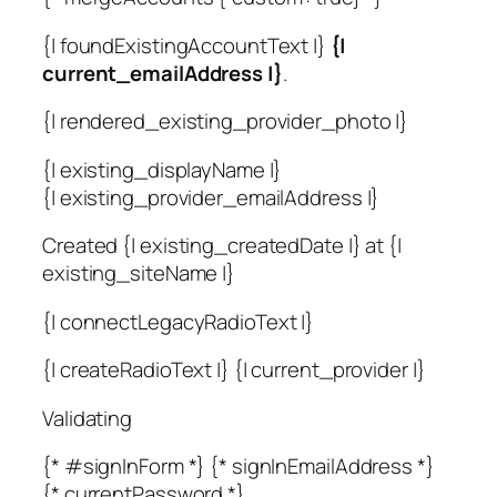
{| foundExistingAccountText |}
{|
current_emailAddress |}
.
{| rendered_existing_provider_photo |}
{| existing_displayName |}
{| existing_provider_emailAddress |}
Created {| existing_createdDate |} at {|
existing_siteName |}
{| connectLegacyRadioText |}
{| createRadioText |} {| current_provider |}
Validating
{* #signInForm *} {* signInEmailAddress *}
{* currentPassword *}