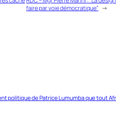
ures cache
RDC – Mgr Pierre Marini : “La désign
faire par voie démocratique”
→
t politique de Patrice Lumumba que tout Afri