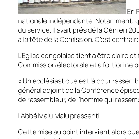
En R
nationale indépendante.
Notamment, qui
du service. Il avait présidé la Céni en 2
à la tête de la Comission. C’est contrai
L’Eglise congolaise tient à être claire
Commission électorale et a fortiori ne p
« Un ecclésiastique est là pour rassembl
général adjoint de la Conférence épisco
de rassembleur, de l’homme qui rassembl
L’Abbé Malu Malu pressenti
Cette mise au point intervient alors que