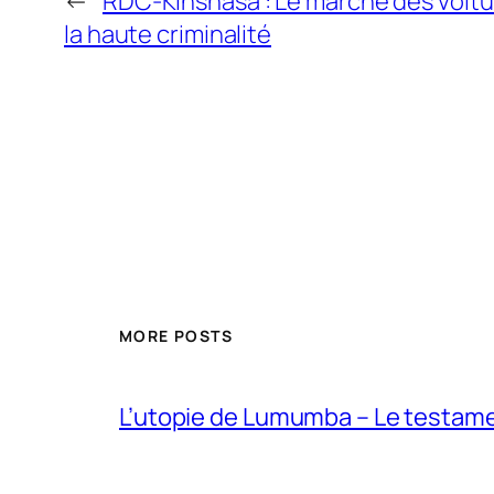
←
RDC-Kinshasa : Le march é des voit
la haute criminalité
MORE POSTS
L’utopie de Lumumba – Le testamen