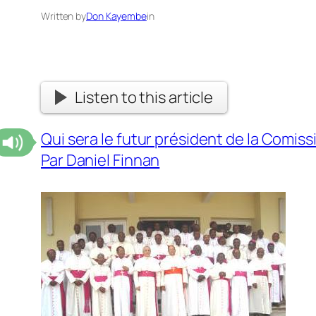
Written by
Don Kayembe
in
Listen to this article
Qui sera le futur président de la Comis
Par Daniel Finnan