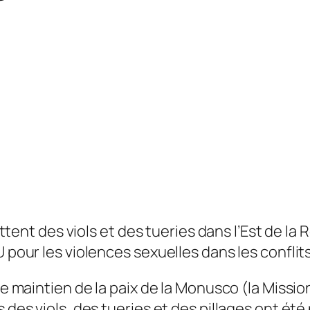
nt des viols et des tueries dans l’Est de la
U pour les violences sexuelles dans les confli
s de maintien de la paix de la Monusco (la Mis
s des viols, des tueries et des pillages ont ét