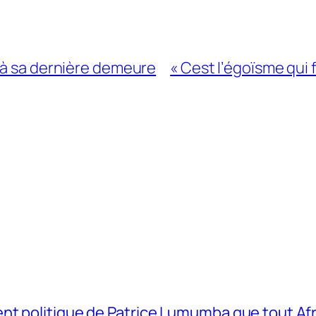
 à sa dernière demeure
« Cest l’égoïsme qui f
t politique de Patrice Lumumba que tout Afri