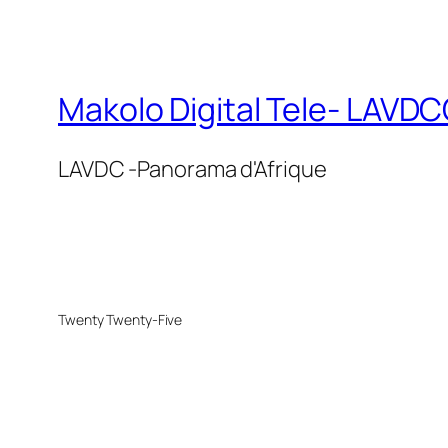
Makolo Digital Tele- LAV
LAVDC -Panorama d'Afrique
Twenty Twenty-Five