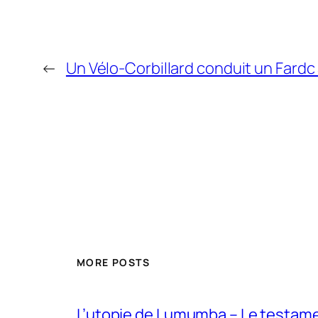
←
Un Vélo-Corbillard conduit un Fardc
MORE POSTS
L’utopie de Lumumba – Le testamen