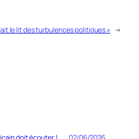
ait le lit des turbulences politiques »
→
cain doit écouter !
02/06/2026