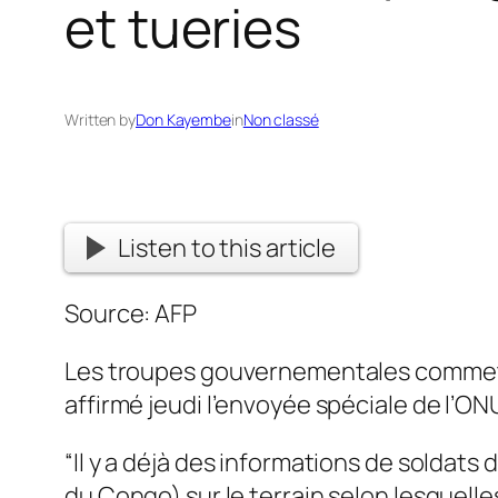
et tueries
Written by
Don Kayembe
in
Non classé
Listen to this article
Source: AFP
Les troupes gouvernementales commette
affirmé jeudi l’envoyée spéciale de l’ON
“Il y a déjà des informations de soldat
du Congo) sur le terrain selon lesquelle