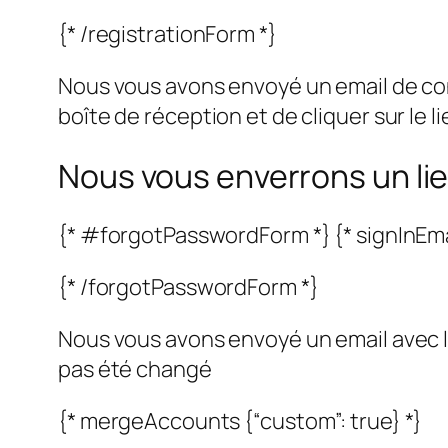
{* /registrationForm *}
Nous vous avons envoyé un email de con
boîte de réception et de cliquer sur le l
Nous vous enverrons un li
{* #forgotPasswordForm *} {* signInEma
{* /forgotPasswordForm *}
Nous vous avons envoyé un email avec l
pas été changé
{* mergeAccounts {“custom”: true} *}