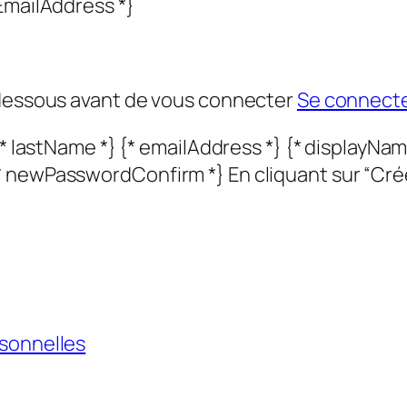
EmailAddress *}
-dessous avant de vous connecter
Se connect
* lastName *} {* emailAddress *} {* displayName
* newPasswordConfirm *} En cliquant sur “Cré
rsonnelles