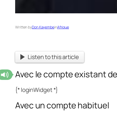
Written by
Don Kayembe
in
Afrique
Listen to this article
Avec le compte existant d
{* loginWidget *}
Avec un compte habituel