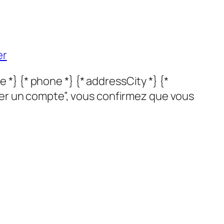
er
 *} {* phone *} {* addressCity *} {*
er un compte”, vous confirmez que vous