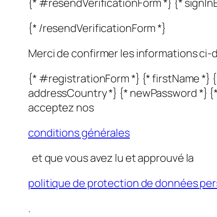
{* #resendVerificationForm *} {* signIn
{* /resendVerificationForm *}
Merci de confirmer les informations ci
{* #registrationForm *} {* firstName *} {
addressCountry *} {* newPassword *} {
acceptez nos
conditions générales
et que vous avez lu et approuvé la
politique de protection de données pe
.