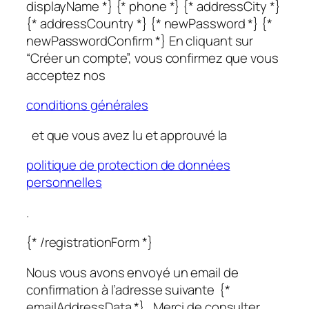
displayName *} {* phone *} {* addressCity *}
{* addressCountry *} {* newPassword *} {*
newPasswordConfirm *} En cliquant sur
“Créer un compte”, vous confirmez que vous
acceptez nos
conditions générales
et que vous avez lu et approuvé la
politique de protection de données
personnelles
.
{* /registrationForm *}
Nous vous avons envoyé un email de
confirmation à l’adresse suivante {*
emailAddressData *}. Merci de consulter