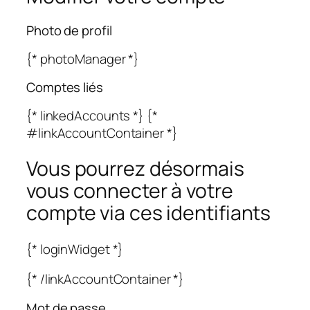
Photo de profil
{* photoManager *}
Comptes liés
{* linkedAccounts *} {*
#linkAccountContainer *}
Vous pourrez désormais
vous connecter à votre
compte via ces identifiants
{* loginWidget *}
{* /linkAccountContainer *}
Mot de passe