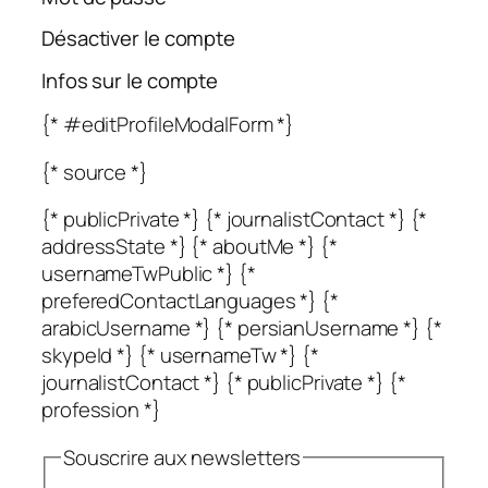
Désactiver le compte
Infos sur le compte
{* #editProfileModalForm *}
{* source *}
{* publicPrivate *} {* journalistContact *} {*
addressState *} {* aboutMe *} {*
usernameTwPublic *} {*
preferedContactLanguages *} {*
arabicUsername *} {* persianUsername *} {*
skypeId *} {* usernameTw *} {*
journalistContact *} {* publicPrivate *} {*
profession *}
Souscrire aux newsletters