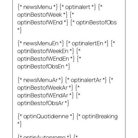
{* newsMenu *} {* optinalert *} {*
optinBestofWeek *} {*
optinBestofWEnd *} {* optinBestofObs
*}
{* newsMenuEn *} {* optinalertEn *} {*
optinBestofWeekEn *} {*
optinBestofWEndEn *} {*
optinBestofObsEn *}
{* newsMenuAr *} {* optinalertAr *} {*
optinBestofWeekAr *} {*
optinBestofWEndAr *} {*
optinBestofObsAr *}
{* optinQuotidienne *} {* optinBreaking
*}
{* optinAutopromo *} {*