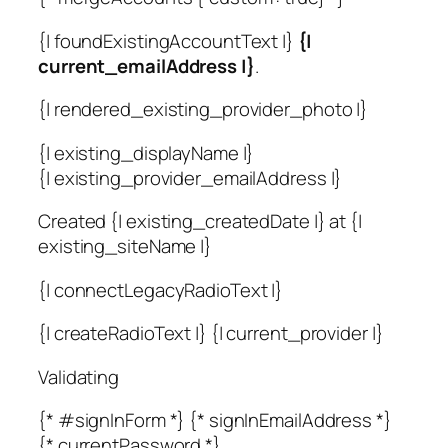
{| foundExistingAccountText |}
{|
current_emailAddress |}
.
{| rendered_existing_provider_photo |}
{| existing_displayName |}
{| existing_provider_emailAddress |}
Created {| existing_createdDate |} at {|
existing_siteName |}
{| connectLegacyRadioText |}
{| createRadioText |} {| current_provider |}
Validating
{* #signInForm *} {* signInEmailAddress *}
{* currentPassword *}