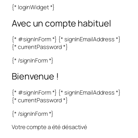
{* loginWidget *}
Avec un compte habituel
{* #signInForm *} {* signInEmailAddress *}
{* currentPassword *}
{* /signInForm *}
Bienvenue !
{* #signInForm *} {* signInEmailAddress *}
{* currentPassword *}
{* /signInForm *}
Votre compte a été désactivé