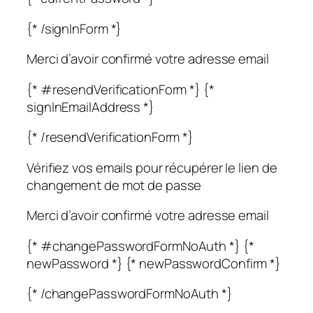
{* /signInForm *}
Merci d’avoir confirmé votre adresse email
{* #resendVerificationForm *} {*
signInEmailAddress *}
{* /resendVerificationForm *}
Vérifiez vos emails pour récupérer le lien de
changement de mot de passe
Merci d’avoir confirmé votre adresse email
{* #changePasswordFormNoAuth *} {*
newPassword *} {* newPasswordConfirm *}
{* /changePasswordFormNoAuth *}