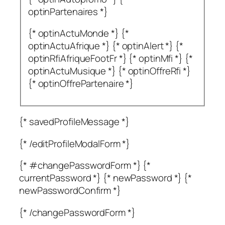
optinPartenaires *}
{* optinActuMonde *} {*
optinActuAfrique *} {* optinAlert *} {*
optinRfiAfriqueFootFr *} {* optinMfi *} {*
optinActuMusique *} {* optinOffreRfi *}
{* optinOffrePartenaire *}
{* savedProfileMessage *}
{* /editProfileModalForm *}
{* #changePasswordForm *} {*
currentPassword *} {* newPassword *} {*
newPasswordConfirm *}
{* /changePasswordForm *}