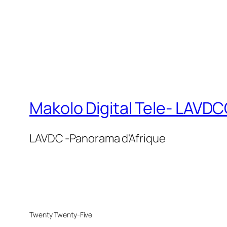
Makolo Digital Tele- LAV
LAVDC -Panorama d'Afrique
Twenty Twenty-Five