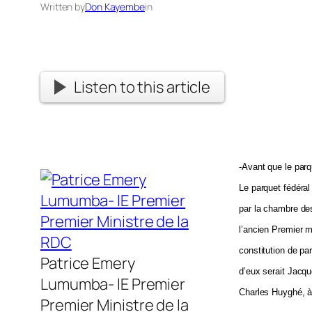
Written by
Don Kayembe
in
Listen to this article
-Avant que le parq
Le parquet fédéral
par la chambre des
l’ancien Premier m
constitution de pa
Patrice Emery
d’eux serait Jacq
Lumumba- lE Premier
Charles Huyghé, à 
Premier Ministre de la