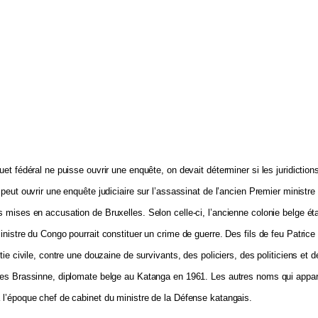
uet fédéral ne puisse ouvrir une enquête, on devait déterminer si les juridictio
 peut ouvrir une enquête judiciaire sur l’assassinat de l’ancien Premier minis
 mises en accusation de Bruxelles. Selon celle-ci, l’ancienne colonie belge éta
inistre du Congo pourrait constituer un crime de guerre. Des fils de feu Patri
rtie civile, contre une douzaine de survivants, des policiers, des politiciens et
ues Brassinne, diplomate belge au Katanga en 1961. Les autres noms qui appara
l’époque chef de cabinet du ministre de la Défense katangais.