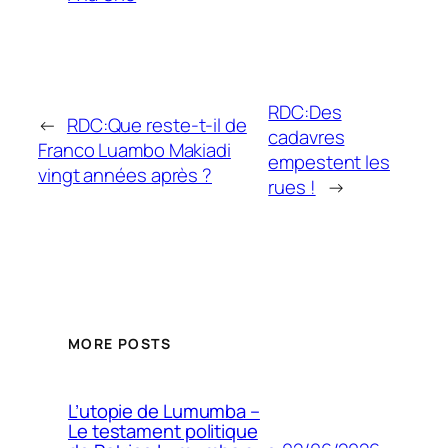
RDC:Des
←
RDC:Que reste-t-il de
cadavres
Franco Luambo Makiadi
empestent les
vingt années après ?
rues !
→
MORE POSTS
L’utopie de Lumumba –
Le testament politique