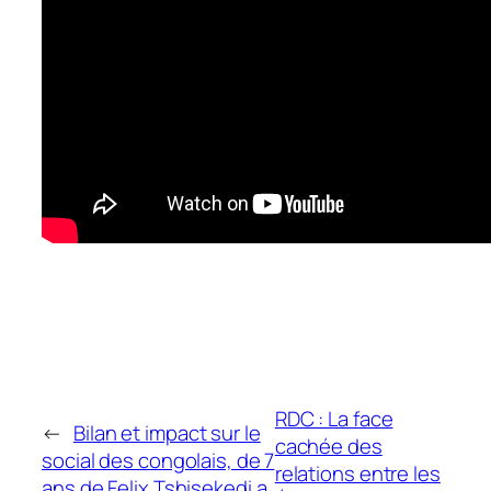
RDC : La face
←
Bilan et impact sur le
cachée des
social des congolais, de 7
relations entre les
ans de Felix Tshisekedi a