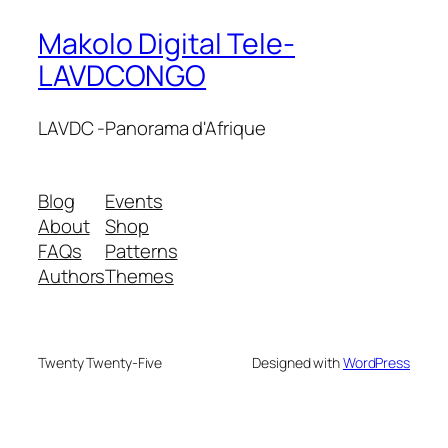
Makolo Digital Tele-
LAVDCONGO
LAVDC -Panorama d'Afrique
Blog
Events
About
Shop
FAQs
Patterns
Authors
Themes
Twenty Twenty-Five
Designed with
WordPress