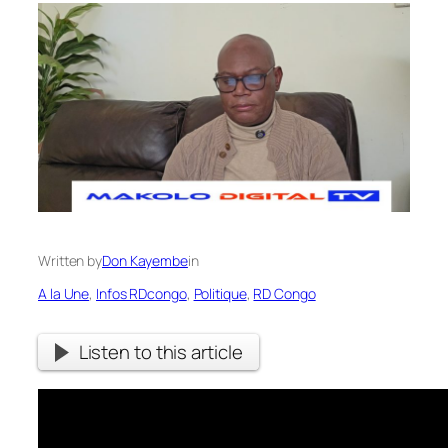
Written by
Don Kayembe
in
A la Une
, 
Infos RDcongo
, 
Politique
, 
RD Congo
Listen to this article