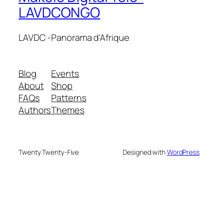
LAVDCONGO
LAVDC -Panorama d'Afrique
Blog
Events
About
Shop
FAQs
Patterns
Authors
Themes
Twenty Twenty-Five
Designed with
WordPress