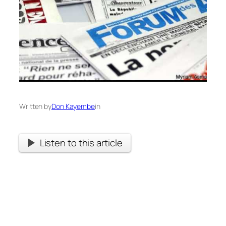
Written by
Don Kayembe
in
Listen to this article