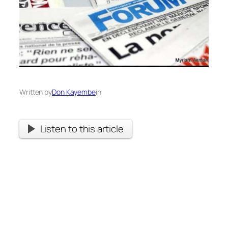
Written by
Don Kayembe
in
Listen to this article