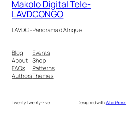
Makolo Digital Tele-
LAVDCONGO
LAVDC -Panorama d'Afrique
Blog
Events
About
Shop
FAQs
Patterns
Authors
Themes
Twenty Twenty-Five
Designed with
WordPress