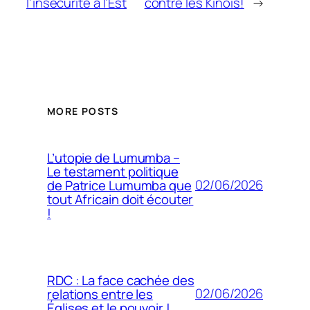
l’insécurité à l’Est
contre les Kinois!
→
MORE POSTS
L’utopie de Lumumba –
Le testament politique
02/06/2026
de Patrice Lumumba que
tout Africain doit écouter
!
RDC : La face cachée des
02/06/2026
relations entre les
Églises et le pouvoir !