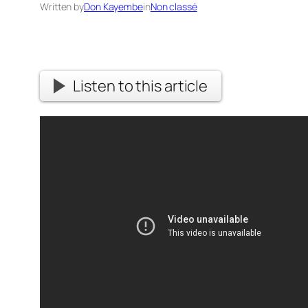
Written by
Don Kayembe
in
Non classé
Listen to this article