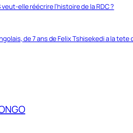
veut-elle réécrire l’histoire de la RDC ?
ngolais, de 7 ans de Felix Tshisekedi a la tete
DCONGO