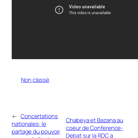
Non classé
←
Concertations
Chabeya et Bazana au
nationales: le
coeur de Conference-
partage du pouvoir
Debat sur la RDC a