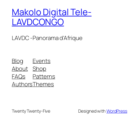
Makolo Digital Tele-
LAVDCONGO
LAVDC -Panorama d'Afrique
Blog
Events
About
Shop
FAQs
Patterns
Authors
Themes
Twenty Twenty-Five
Designed with
WordPress