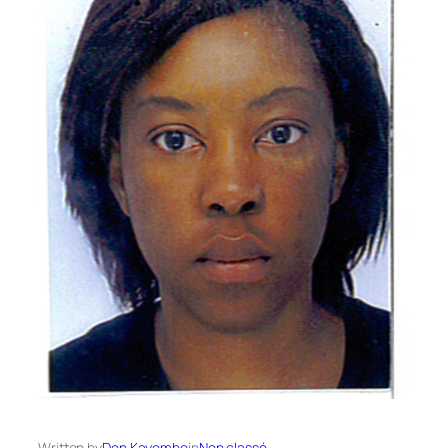
Written by
Don Kayembe
in
Non classé