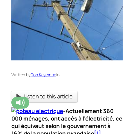
Written by
Don Kayembe
in
Listen to this article
-Actuellement 360
000 ménages, ont accès à l’électricité, ce
qui équivaut selon le gouvernement à
16% de la population rwandaise
[1]
.