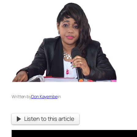
Written by
Don Kayembe
in
Listen to this article