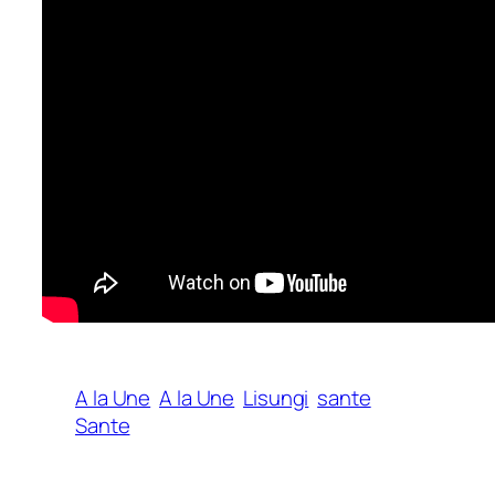
A la Une
A la Une
Lisungi
sante
Sante