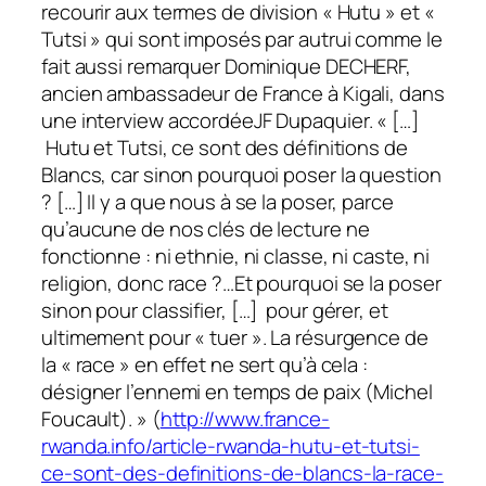
recourir aux termes de division « Hutu » et «
Tutsi » qui sont imposés par autrui comme le
fait aussi remarquer Dominique DECHERF,
ancien ambassadeur de France à Kigali, dans
une interview accordéeJF Dupaquier. « […]
Hutu et Tutsi, ce sont des définitions de
Blancs, car sinon pourquoi poser la question
? […] Il y a que nous à se la poser, parce
qu’aucune de nos clés de lecture ne
fonctionne : ni ethnie, ni classe, ni caste, ni
religion, donc race ?…Et pourquoi se la poser
sinon pour classifier, […] pour gérer, et
ultimement pour « tuer ». La résurgence de
la « race » en effet ne sert qu’à cela :
désigner l’ennemi en temps de paix (Michel
Foucault). » (
http://www.france-
rwanda.info/article-rwanda-hutu-et-tutsi-
ce-sont-des-definitions-de-blancs-la-race-