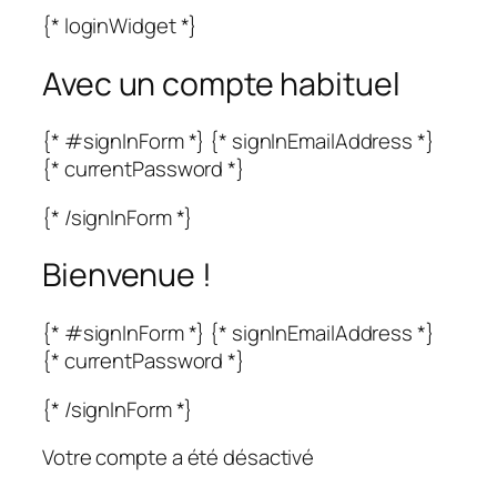
{* loginWidget *}
Avec un compte habituel
{* #signInForm *} {* signInEmailAddress *}
{* currentPassword *}
{* /signInForm *}
Bienvenue !
{* #signInForm *} {* signInEmailAddress *}
{* currentPassword *}
{* /signInForm *}
Votre compte a été désactivé