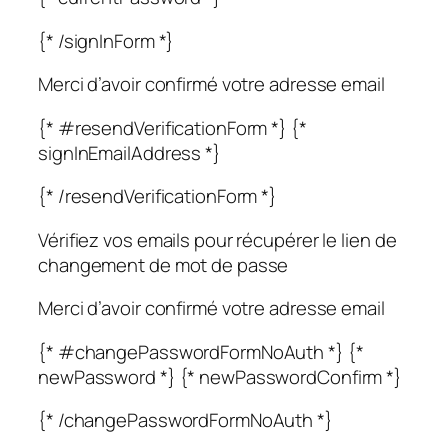
{* /signInForm *}
Merci d’avoir confirmé votre adresse email
{* #resendVerificationForm *} {*
signInEmailAddress *}
{* /resendVerificationForm *}
Vérifiez vos emails pour récupérer le lien de
changement de mot de passe
Merci d’avoir confirmé votre adresse email
{* #changePasswordFormNoAuth *} {*
newPassword *} {* newPasswordConfirm *}
{* /changePasswordFormNoAuth *}