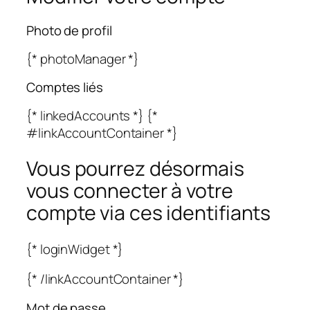
Photo de profil
{* photoManager *}
Comptes liés
{* linkedAccounts *} {*
#linkAccountContainer *}
Vous pourrez désormais
vous connecter à votre
compte via ces identifiants
{* loginWidget *}
{* /linkAccountContainer *}
Mot de passe