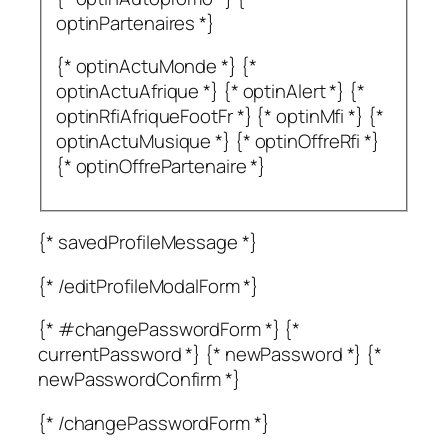
optinPartenaires *}
{* optinActuMonde *} {*
optinActuAfrique *} {* optinAlert *} {*
optinRfiAfriqueFootFr *} {* optinMfi *} {*
optinActuMusique *} {* optinOffreRfi *}
{* optinOffrePartenaire *}
{* savedProfileMessage *}
{* /editProfileModalForm *}
{* #changePasswordForm *} {*
currentPassword *} {* newPassword *} {*
newPasswordConfirm *}
{* /changePasswordForm *}