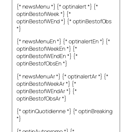
{* newsMenu *} {* optinalert *} {*
optinBestofWeek *} {*
optinBestofWEnd *} {* optinBestofObs
*}
{* newsMenuEn *} {* optinalertEn *} {*
optinBestofWeekEn *} {*
optinBestofWEndEn *} {*
optinBestofObsEn *}
{* newsMenuAr *} {* optinalertAr *} {*
optinBestofWeekAr *} {*
optinBestofWEndAr *} {*
optinBestofObsAr *}
{* optinQuotidienne *} {* optinBreaking
*}
{* optinAutopromo *} {*