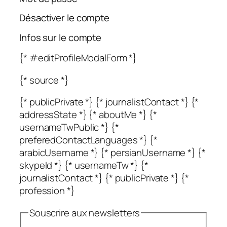
Désactiver le compte
Infos sur le compte
{* #editProfileModalForm *}
{* source *}
{* publicPrivate *} {* journalistContact *} {*
addressState *} {* aboutMe *} {*
usernameTwPublic *} {*
preferedContactLanguages *} {*
arabicUsername *} {* persianUsername *} {*
skypeId *} {* usernameTw *} {*
journalistContact *} {* publicPrivate *} {*
profession *}
Souscrire aux newsletters