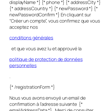
displayName *} {* phone *} {* addressCity *}
{* addressCountry *} {* newPassword *} {*
newPasswordConfirm *} En cliquant sur
“Créer un compte”, vous confirmez que vous
acceptez nos
conditions générales
et que vous avez lu et approuvé la
politique de protection de données
personnelles
.
{* /registrationForm *}
Nous vous avons envoyé un email de
confirmation à l’adresse suivante {*
emailAddressData *}. Merci de consulter