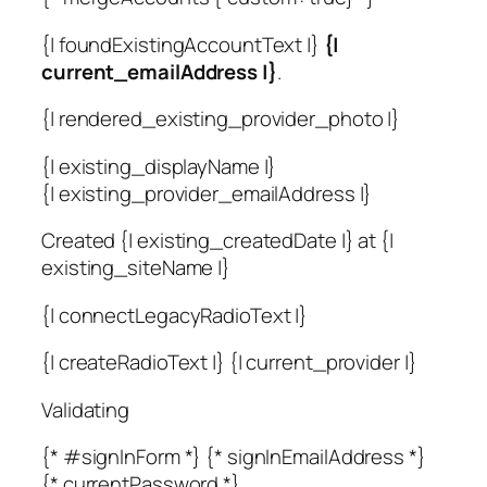
{| foundExistingAccountText |}
{|
current_emailAddress |}
.
{| rendered_existing_provider_photo |}
{| existing_displayName |}
{| existing_provider_emailAddress |}
Created {| existing_createdDate |} at {|
existing_siteName |}
{| connectLegacyRadioText |}
{| createRadioText |} {| current_provider |}
Validating
{* #signInForm *} {* signInEmailAddress *}
{* currentPassword *}